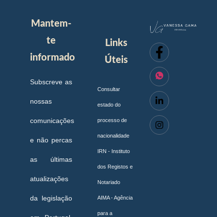
Mantem-
te
Links
informado
Úteis
Subscreve as
Consultar
nossas
estado do
comunicações
processo de
nacionalidade
e não percas
IRN - Instituto
as últimas
dos Registos e
atualizações
Notariado
da legislação
AIMA - Agência
para a