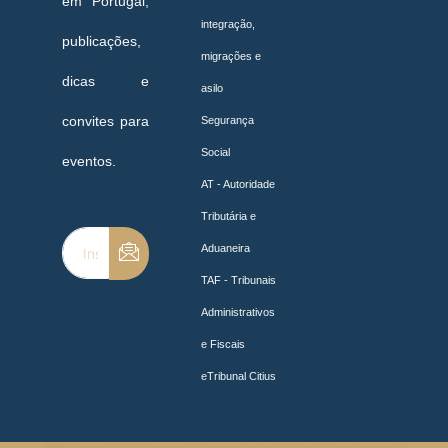
em Portugal,
integração,
publicações,
migrações e
dicas e
asilo
convites para
Segurança
Social
eventos.
AT - Autoridade
Tributária e
Aduaneira
TAF - Tribunais
Administrativos
e Fiscais
eTribunal Citius